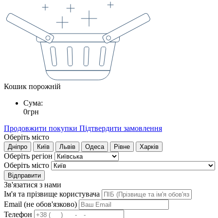
Кошик порожній
Сума:
0
грн
Продовжити покупки
Підтвердити замовлення
Оберіть місто
Дніпро
Київ
Львів
Одеса
Рівне
Харків
Оберіть регіон
Оберіть місто
Відправити
Зв'язатися з нами
Ім'я та прізвище користувача
Email (не обов'язково)
Телефон