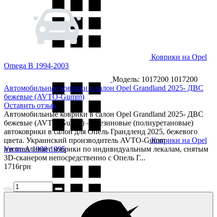
Коврики на Opel
Omega B 1994-2003
Модель: 1017200
1017200
Автомобильные коврики в салон Opel Grandland 2025- ДВС
бежевые (AVTO-Gumm)
Оставить отзыв
Автомобильные коврики в салон Opel Grandland 2025- ДВС
бежевые (AVTO-Gumm) — резиновые (полиуретановые)
автоковрики в салон для Опель Грандленд 2025, бежевого
цвета. Украинский производитель AVTO-Gumm
Коврики на Opel
Vectra A 1988-1995
изготавливает коврики по индивидуальным лекалам, снятым
3D-сканером непосредственно с Опель Г...
1716
грн