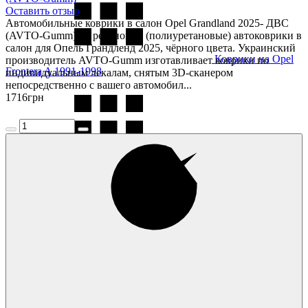
Оставить отзыв
Автомобильные коврики в салон Opel Grandland 2025- ДВС
(AVTO-Gumm) — резиновые (полиуретановые) автоковрики в
салон для Опель Грандленд 2025, чёрного цвета. Украинский
Коврики на Opel
производитель AVTO-Gumm изготавливает коврики по
Frontera A 1991-1998
индивидуальным лекалам, снятым 3D-сканером
непосредственно с вашего автомобил...
1716
грн
Коврики на Opel
Frontera B 1998-2004
Коврики на Opel
Grandland X 2019-