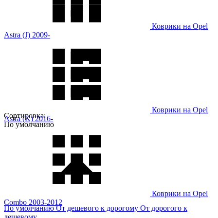
Коврики на Opel
Astra (J) 2009-
Коврики на Opel
Сортировка:
Astra (K) 2016-
По умолчанию
Коврики на Opel
Combo 2003-2012
По умолчанию
От дешевого к дорогому
От дорогого к
дешевому