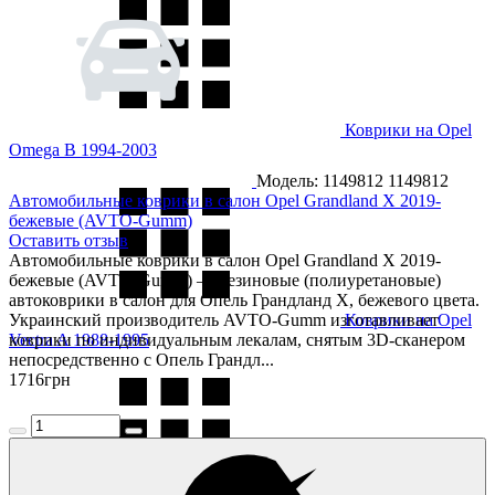
Коврики на Opel
Omega B 1994-2003
Модель: 1149812
1149812
Автомобильные коврики в салон Opel Grandland X 2019-
бежевые (AVTO-Gumm)
Оставить отзыв
Автомобильные коврики в салон Opel Grandland X 2019-
бежевые (AVTO-Gumm) — резиновые (полиуретановые)
автоковрики в салон для Опель Грандланд Х, бежевого цвета.
Украинский производитель AVTO-Gumm изготавливает
Коврики на Opel
Vectra A 1988-1995
коврики по индивидуальным лекалам, снятым 3D-сканером
непосредственно с Опель Грандл...
1716
грн