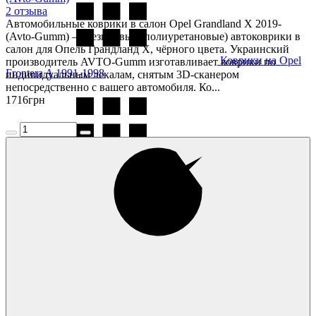
2 отзыва
Автомобильные коврики в салон Opel Grandland X 2019-
(Avto-Gumm) — резиновые (полиуретановые) автоковрики в
салон для Опель Грандланд Х, чёрного цвета. Украинский
Коврики на Opel
производитель AVTO-Gumm изготавливает коврики по
Frontera A 1991-1998
индивидуальным лекалам, снятым 3D-сканером
непосредственно с вашего автомобиля. Ко...
1716
грн
Коврики на Opel
Frontera B 1998-2004
Коврики на Opel
Grandland 2025-