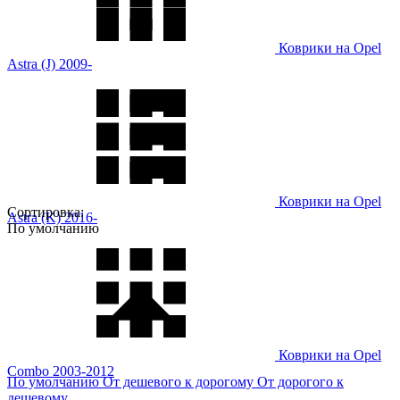
Коврики на Opel
Astra (J) 2009-
Коврики на Opel
Сортировка:
Astra (K) 2016-
По умолчанию
Коврики на Opel
Combo 2003-2012
По умолчанию
От дешевого к дорогому
От дорогого к
дешевому