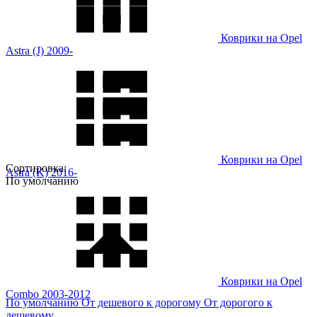
Коврики на Opel
Astra (J) 2009-
Коврики на Opel
Сортировка:
Astra (K) 2016-
По умолчанию
Коврики на Opel
Combo 2003-2012
По умолчанию
От дешевого к дорогому
От дорогого к
дешевому