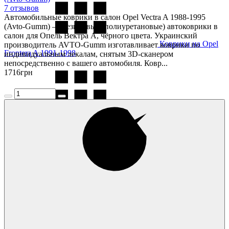
7 отзывов
Автомобильные коврики в салон Opel Vectra A 1988-1995
(Avto-Gumm) — резиновые (полиуретановые) автоковрики в
салон для Опель Вектра А, чёрного цвета. Украинский
Коврики на Opel
производитель AVTO-Gumm изготавливает коврики по
Frontera A 1991-1998
индивидуальным лекалам, снятым 3D-сканером
непосредственно с вашего автомобиля. Ковр...
1716
грн
Коврики на Opel
Frontera B 1998-2004
Коврики на Opel
Grandland X 2019-