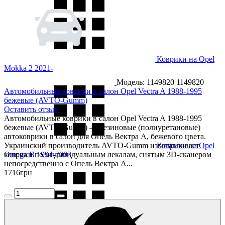
Коврики на Opel
Mokka 2 2021-
Модель: 1149820
1149820
Автомобильные коврики в салон Opel Vectra A 1988-1995
бежевые (AVTO-Gumm)
Оставить отзыв
Автомобильные коврики в салон Opel Vectra A 1988-1995
бежевые (AVTO-Gumm) — резиновые (полиуретановые)
автоковрики в салон для Опель Вектра А, бежевого цвета.
Украинский производитель AVTO-Gumm изготавливает
Коврики на Opel
Omega B 1994-2003
коврики по индивидуальным лекалам, снятым 3D-сканером
непосредственно с Опель Вектра А...
1716
грн