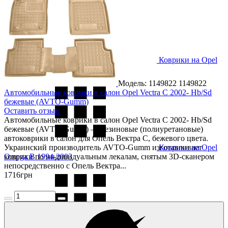
Коврики на Opel
Mokka 2 2021-
Модель: 1149822
1149822
Автомобильные коврики в салон Opel Vectra C 2002- Hb/Sd
бежевые (AVTO-Gumm)
Оставить отзыв
Автомобильные коврики в салон Opel Vectra C 2002- Hb/Sd
бежевые (AVTO-Gumm) — резиновые (полиуретановые)
автоковрики в салон для Опель Вектра С, бежевого цвета.
Украинский производитель AVTO-Gumm изготавливает
Коврики на Opel
Omega B 1994-2003
коврики по индивидуальным лекалам, снятым 3D-сканером
непосредственно с Опель Вектра...
1716
грн