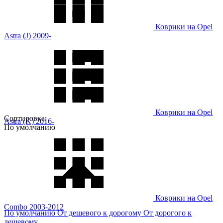
Коврики на Opel
Astra (J) 2009-
Коврики на Opel
Сортировка:
Astra (K) 2016-
По умолчанию
Коврики на Opel
Combo 2003-2012
По умолчанию
От дешевого к дорогому
От дорогого к
дешевому