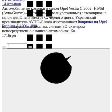
14 отзывов
Автомобильные коврики в салон Opel Vectra C 2002- Hb/Sd
(Avto-Gumm) — резиновые (полиуретановые) автоковрики в
салон для Опель Вектра С, чёрного цвета. Украинский
Коврики на Opel
производитель AVTO-Gumm изготавливает коврики по
Frontera A 1991-1998
индивидуальным лекалам, снятым 3D-сканером
непосредственно с вашего автомобиля. Ко...
1716
грн
Коврики на Opel
Frontera B 1998-2004
Коврики на Opel
Grandland X 2019-