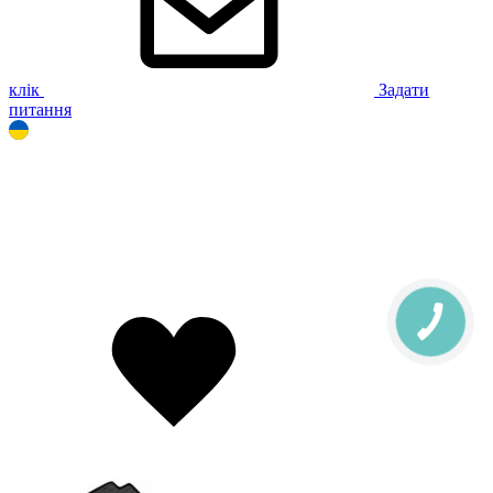
клік
Задати
питання