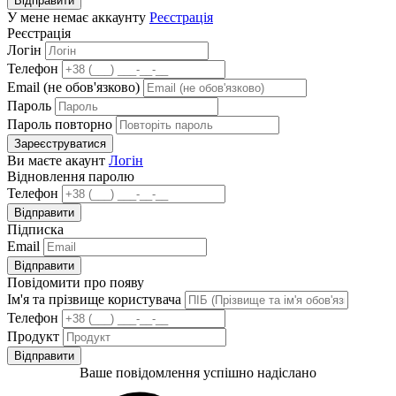
Відправити
У мене немає аккаунту
Реєстрація
Реєстрація
Логін
Телефон
Email (не обов'язково)
Пароль
Пароль повторно
Зареєструватися
Ви маєте акаунт
Логін
Відновлення паролю
Телефон
Відправити
Підписка
Email
Відправити
Повідомити про появу
Ім'я та прізвище користувача
Телефон
Продукт
Відправити
Ваше повідомлення успішно надіслано