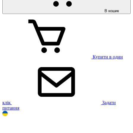
В кошик
Купити в один
клік
Задати
питання