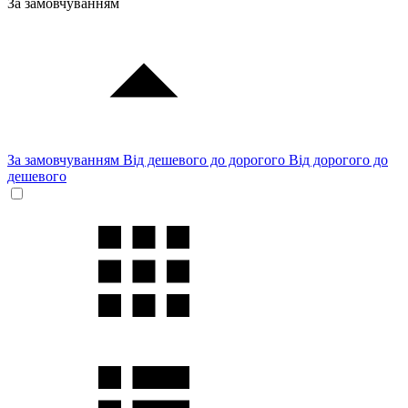
За замовчуванням
За замовчуванням
Від дешевого до дорогого
Від дорогого до
дешевого